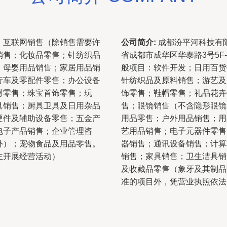
；互联网销售（除销售需要许
公司简介:
成都汾平河科技有限
销售；化妆品零售；针纺织品
省成都市成华区华泰路3号5F
；母婴用品销售；家居用品销
般项目：软件开发；日用百货
行车及零配件零售；办公设备
针纺织品及原料销售；游艺及
材零售；珠宝首饰零售；玩
饰零售；鞋帽零售；礼品花卉
具销售；厨具卫具及日用杂品
售；眼镜销售（不含隐形眼镜
硬件及辅助设备零售；五金产
用品零售；户外用品销售；用
电子产品销售；企业管理咨
艺用品销售；电子元器件零售
外）；宠物食品及用品零售。
器销售；通讯设备销售；计算
主开展经营活动）
销售；家具销售；卫生洁具销
及收藏品零售（象牙及其制品
准的项目外，凭营业执照依法